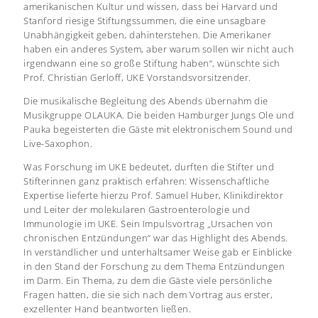
amerikanischen Kultur und wissen, dass bei Harvard und
Stanford riesige Stiftungssummen, die eine unsagbare
Unabhängigkeit geben, dahinterstehen. Die Amerikaner
haben ein anderes System, aber warum sollen wir nicht auch
irgendwann eine so große Stiftung haben“, wünschte sich
Prof. Christian Gerloff, UKE Vorstandsvorsitzender.
Die musikalische Begleitung des Abends übernahm die
Musikgruppe OLAUKA. Die beiden Hamburger Jungs Ole und
Pauka begeisterten die Gäste mit elektronischem Sound und
Live-Saxophon.
Was Forschung im UKE bedeutet, durften die Stifter und
Stifterinnen ganz praktisch erfahren: Wissenschaftliche
Expertise lieferte hierzu Prof. Samuel Huber, Klinikdirektor
und Leiter der molekularen Gastroenterologie und
Immunologie im UKE. Sein Impulsvortrag „Ursachen von
chronischen Entzündungen“ war das Highlight des Abends.
In verständlicher und unterhaltsamer Weise gab er Einblicke
in den Stand der Forschung zu dem Thema Entzündungen
im Darm. Ein Thema, zu dem die Gäste viele persönliche
Fragen hatten, die sie sich nach dem Vortrag aus erster,
exzellenter Hand beantworten ließen.