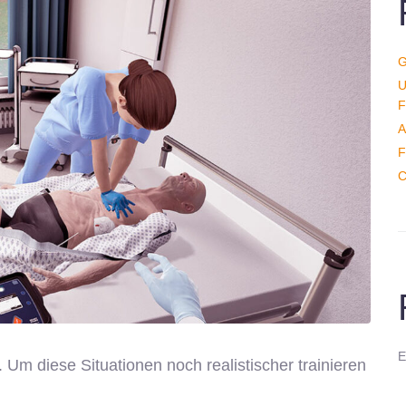
G
U
F
A
F
C
E
. Um diese Situationen noch realistischer trainieren