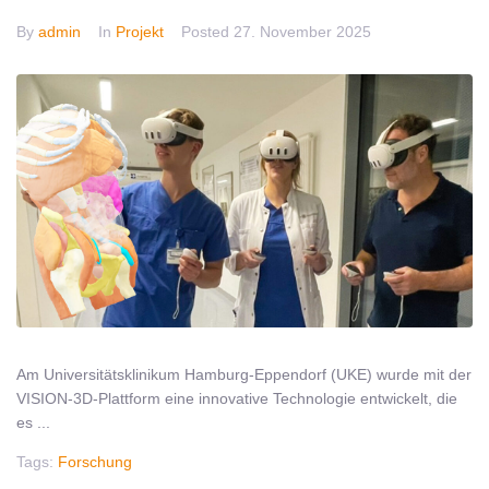
By
admin
In
Projekt
Posted
27. November 2025
Am Universitätsklinikum Hamburg-Eppendorf (UKE) wurde mit der
VISION-3D-Plattform eine innovative Technologie entwickelt, die
es ...
Tags:
Forschung