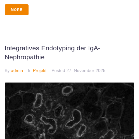
MORE
Integratives Endotyping der IgA-
Nephropathie
By
admin
In
Projekt
Posted
27. November 2025