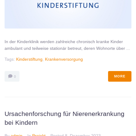
In der Kinderklinik werden zahlreiche chronisch kranke Kinder
ambulant und teilweise stationär betreut, deren Wohnorte über ...
Tags:
Kinderstiftung
,
Krankenversorgung
MORE
0
Ursachenforschung für Nierenerkrankung
bei Kindern
By
admin
In
Projekt
Posted
8. Dezember 2023