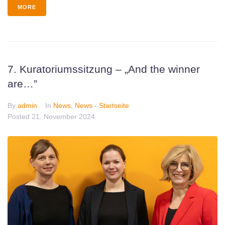
MORE
7. Kuratoriumssitzung – „And the winner
are…”
By
admin
In
News
,
News - Startseite
Posted
21. November 2024