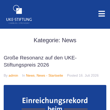
Kategorie:
News
Große Resonanz auf den UKE-
Stiftungspreis 2026
By
admin
In
News
,
News - Startseite
Posted
16. Juli 2026