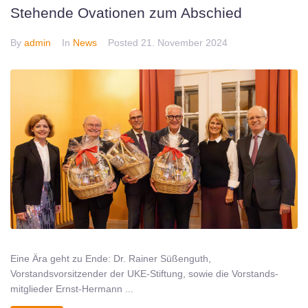
Stehende Ovationen zum Abschied
By
admin
In
News
Posted
21. November 2024
Eine Ära geht zu Ende: Dr. Rainer Süßenguth,
Vorstandsvorsitzender der UKE-Stiftung, sowie die Vorstands-
mitglieder Ernst-Hermann ...